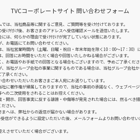
TVCコーポレートサイト 問い合わせフォーム
ムでは、当社商品等に関するご意見、ご質問等を受け付けております。
の受け付け後、お客さまのアドレスへ受信確認メールを送信いたします。
合には、何らかの理由で受け付けが完了していない状態にあります。
が、お電話にてお問い合わせください。
、当社営業時間内（土曜、日曜・祝日・年末年始を除く10：00～17：30）
は、回答にお時間をいただく場合や回答いたしかねる場合がございます。
く、お電話やお手紙での回答となる場合もございますので、予めご了承くださ
が、当社グループ会社の事業に関するものである場合は、当社グループ会社か
ご了承ください。
い合わせいただいたお客さまご本人宛にお送りしています。
当社に著作権が帰属しておりますので、当社の事前の承諾なく、ウェブページ
等への二次使用をされることはお控えください。
載・開示、回答事実に反する誹謗・中傷等が発見された場合には、然るべき措
ください。
さまへは、弊社からの返信が届かない場合があります。
の受信ができるように設定いただいた後、メールフォームよりお問い合わせい
控えさせていただく場合がございます。